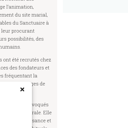
ge l’animation,
nement du site marial,
ables du Sanctuaire à
n leur procurant
rs possibilités, des
 humains.
 ont été recrutés chez
ces des fondateurs et
es fréquentant la
t aux pèlerinages de
e.
rches sont convoqués
semblée générale. Elle
 lier connaissance et