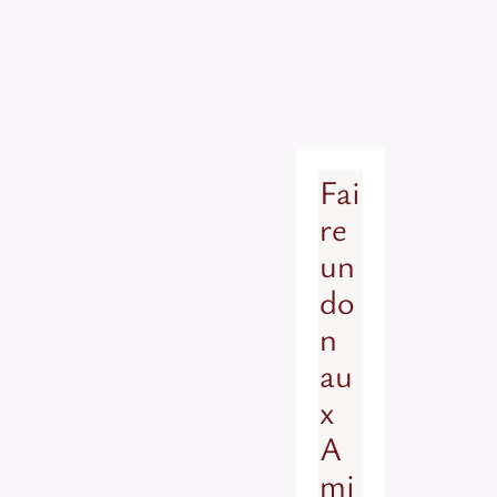
Fai
re
un
do
n
au
x
A
mi