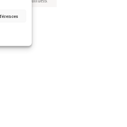
statutaires habituels.
éférences