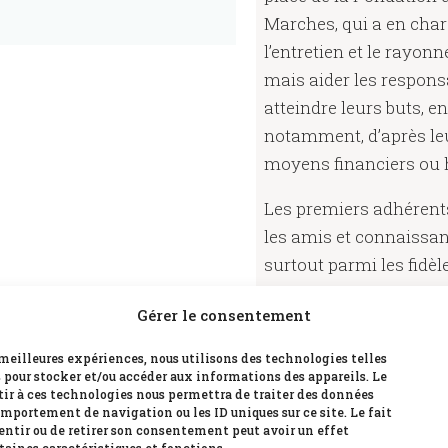
Marches, qui a en char
l’entretien et le rayon
mais aider les respons
atteindre leurs buts, e
notamment, d’après leu
moyens financiers ou
Les premiers adhérents
les amis et connaissan
surtout parmi les fidèl
chapelle ou participan
Gérer le consentement
printemps et d’automn
s meilleures expériences, nous utilisons des technologies telles
Tous les Amis des Ma
s pour stocker et/ou accéder aux informations des appareils. Le
annuellement à une as
tir à ces technologies nous permettra de traiter des données
omportement de navigation ou les ID uniques sur ce site. Le fait
permet aux membres de
entir ou de retirer son consentement peut avoir un effet