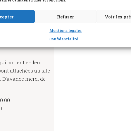
d’approuver les points 
taines caractéristiques et fonctions.
cepter
Refuser
Voir les pr
Mentions légales
Confidentialité
ui portent en leur
ont attachées au site
é. D’avance merci de
0.00
0